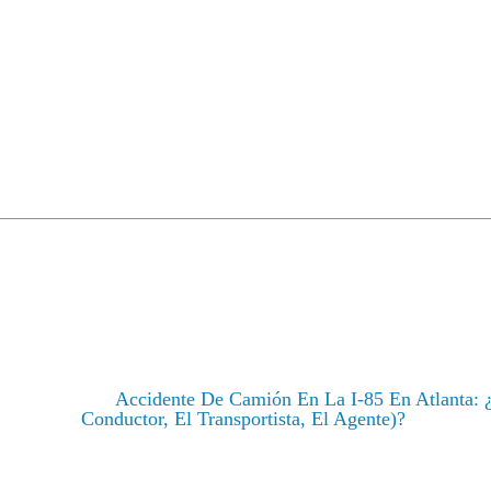
erecho Laboral
Derechos Civiles
Acciones Colectivas
Casos Activos
Opinio
E CAMIÓN EN LA I-85
SER CONSIDERADO R
EL TRANSPORTISTA,
/
Noticias
/
Accidente De Camión En La I-85 En Atlanta: 
Conductor, El Transportista, El Agente)?