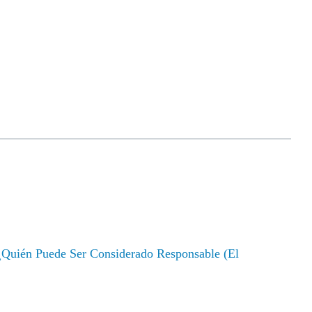
nes
Resultados
Blog
404-876-8100
EVALUACIÓN GRATUITA DE SU
CASO
 EN ATLANTA:
ESPONSABLE (EL
 EL AGENTE)?
¿Quién Puede Ser Considerado Responsable (el