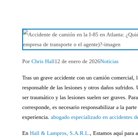
Autor
Publicación
Categoría
Por
Chris Hall
12 de enero de 2026
Noticias
de
de
de
la
la
la
entrada:
Tras un grave accidente con un camión comercial, l
entrada:
entrada:
responsable de las lesiones y otros daños sufridos.
ser traumático y las lesiones suelen ser graves. Pa
corresponde, es necesario responsabilizar a la part
experiencia.
abogado especializado en accidentes 
En
Hall & Lampros, S.A.R.L.
, Estamos aquí para a