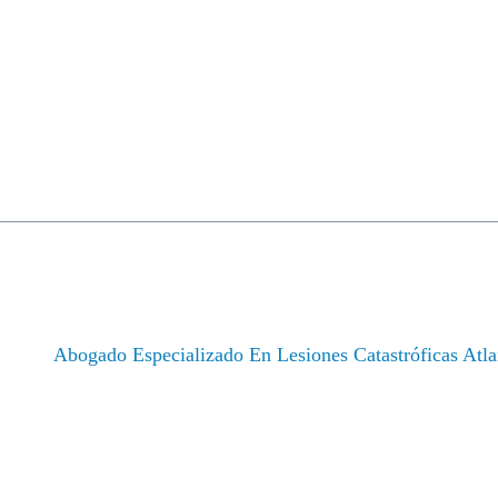
erecho Laboral
Derechos Civiles
Acciones Colectivas
Casos Activos
Opinio
ESPECIALIZADO EN
TASTRÓFICAS ATLA
cio
/
Abogado Especializado En Lesiones Catastróficas Atla