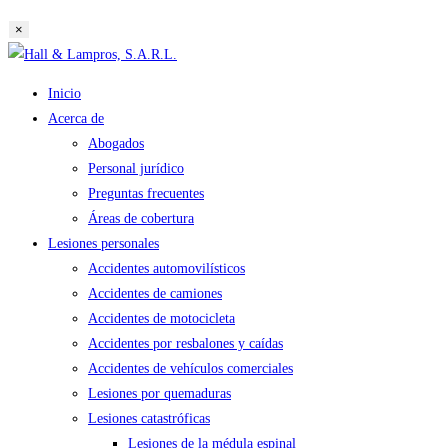
búsqueda
×
de
Saltar
la
al
web
Inicio
contenido
Acerca de
Abogados
Personal jurídico
Preguntas frecuentes
Áreas de cobertura
Lesiones personales
Accidentes automovilísticos
Accidentes de camiones
Accidentes de motocicleta
Accidentes por resbalones y caídas
Accidentes de vehículos comerciales
Lesiones por quemaduras
Lesiones catastróficas
Lesiones de la médula espinal