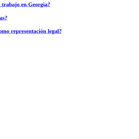
e trabajo en Georgia?
as?
como representación legal?