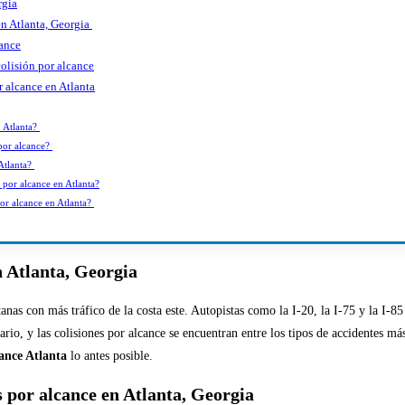
rgia
en Atlanta, Georgia
cance
olisión por alcance
r alcance en Atlanta
n Atlanta?
 por alcance?
Atlanta?
 por alcance en Atlanta?
por alcance en Atlanta?
n Atlanta, Georgia
nas con más tráfico de la costa este. Autopistas como la I-20, la I-75 y la I-85 
ario, y las colisiones por alcance se encuentran entre los tipos de accidentes m
ance Atlanta
lo antes posible.
s por alcance en Atlanta, Georgia