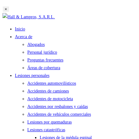
búsqueda
×
de
Saltar
la
al
web
Inicio
contenido
Acerca de
Abogados
Personal jurídico
Preguntas frecuentes
Áreas de cobertura
Lesiones personales
Accidentes automovilísticos
Accidentes de camiones
Accidentes de motocicleta
Accidentes por resbalones y caídas
Accidentes de vehículos comerciales
Lesiones por quemaduras
Lesiones catastróficas
Lesiones de la médula espinal