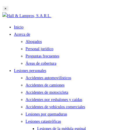
búsqueda
×
de
Saltar
la
al
web
Inicio
contenido
Acerca de
Abogados
Personal jurídico
Preguntas frecuentes
Áreas de cobertura
Lesiones personales
Accidentes automovilísticos
Accidentes de camiones
Accidentes de motocicleta
Accidentes por resbalones y caídas
Accidentes de vehículos comerciales
Lesiones por quemaduras
Lesiones catastróficas
Lesiones de la médula espinal