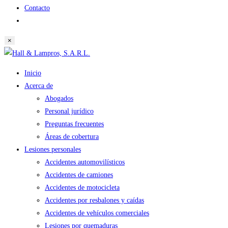
Contacto
Alternar
búsqueda
×
de
Saltar
la
al
web
Inicio
contenido
Acerca de
Abogados
Personal jurídico
Preguntas frecuentes
Áreas de cobertura
Lesiones personales
Accidentes automovilísticos
Accidentes de camiones
Accidentes de motocicleta
Accidentes por resbalones y caídas
Accidentes de vehículos comerciales
Lesiones por quemaduras