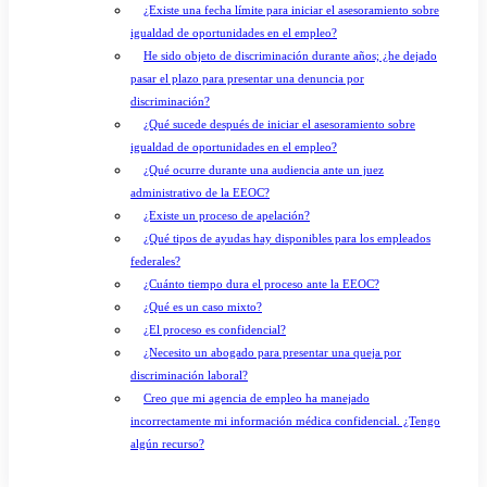
¿Existe una fecha límite para iniciar el asesoramiento sobre
igualdad de oportunidades en el empleo?
He sido objeto de discriminación durante años; ¿he dejado
pasar el plazo para presentar una denuncia por
discriminación?
¿Qué sucede después de iniciar el asesoramiento sobre
igualdad de oportunidades en el empleo?
¿Qué ocurre durante una audiencia ante un juez
administrativo de la EEOC?
¿Existe un proceso de apelación?
¿Qué tipos de ayudas hay disponibles para los empleados
federales?
¿Cuánto tiempo dura el proceso ante la EEOC?
¿Qué es un caso mixto?
¿El proceso es confidencial?
¿Necesito un abogado para presentar una queja por
discriminación laboral?
Creo que mi agencia de empleo ha manejado
incorrectamente mi información médica confidencial. ¿Tengo
algún recurso?