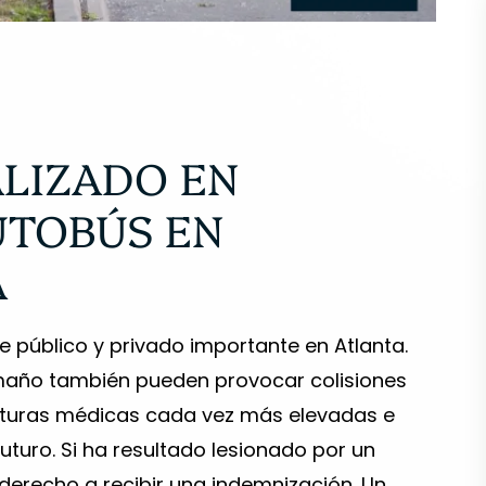
LIZADO EN
encia fantástica
Chris conoce bien la ley y m
ampros! Mis
pareció que respondía
UTOBÚS EN
don y Aimie
rápidamente, estaba disponi
A
aso en cuestión
cuando se le necesitaba y, so
mplicaciones ni
todo, era muy competente 
 público y privado importante en Atlanta.
 recomiendo
todos los aspectos. ¡Es un pla
maño también pueden provocar colisiones
 para cualquier
recomendar este despacho 
acturas médicas cada vez más elevadas e
s, fueron muy
todo el mundo!
uturo. Si ha resultado lesionado por un
me brindaron un
derecho a recibir una indemnización. Un