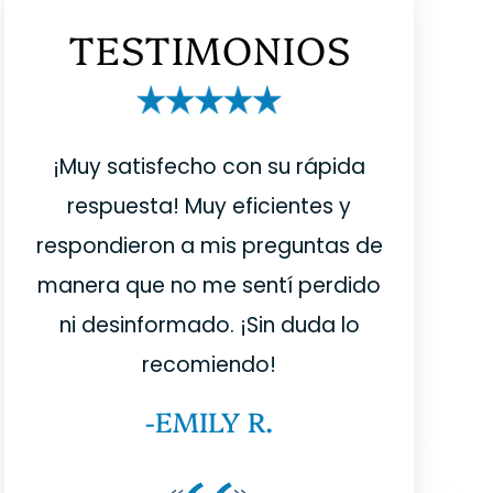
TESTIMONIOS
e
¡Muy satisfecho con su rápida
Tenía un
respuesta! Muy eficientes y
Hall &
ble
respondieron a mis preguntas de
rápidamen
bre
manera que no me sentí perdido
muy efi
en
ni desinformado. ¡Sin duda lo
mucho 
cer
recomiendo!
estoy m
a
-EMILY R.