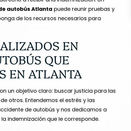
-KEN K.
cio al cliente.
de autobús Atlanta
puede reunir pruebas y
sponga de los recursos necesarios para
Y CLARK
ALIZADOS EN
UTOBÚS QUE
S EN ATLANTA
on un objetivo claro: buscar justicia para las
de otros. Entendemos el estrés y las
 accidente de autobús y nos dedicamos a
y la indemnización que le corresponde.