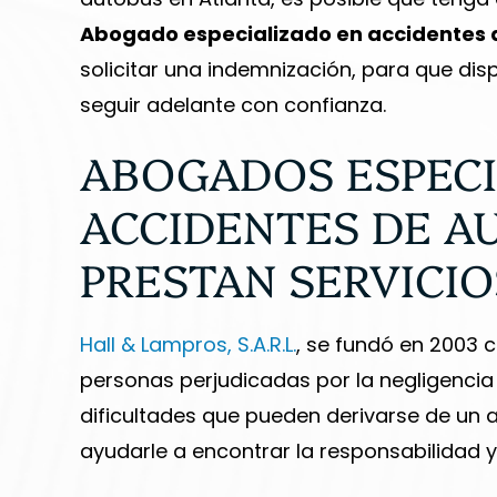
ie se encargó de recopilar mi
excelente servi
Abogado especializado en accidentes 
información...
solicitar una indemnización, para que di
-TRINIT
seguir adelante con confianza.
-TERYN LONG
ABOGADOS ESPECI
ACCIDENTES DE A
PRESTAN SERVICIO
Hall & Lampros, S.A.R.L.
, se fundó en 2003 c
personas perjudicadas por la negligencia 
dificultades que pueden derivarse de un
ayudarle a encontrar la responsabilidad 