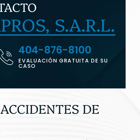
TACTO
ROS, S.A.R.L.
404-876-8100
EVALUACIÓN GRATUITA DE SU
CASO
ACCIDENTES DE