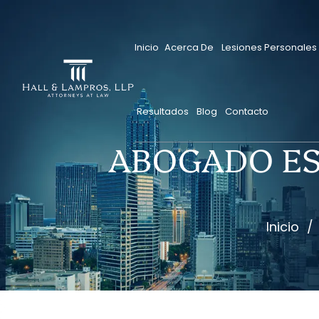
Saltar
al
contenido
Inicio
Acerca De
Lesiones Personales
Resultados
Blog
Contacto
ABOGADO ES
Inicio
/