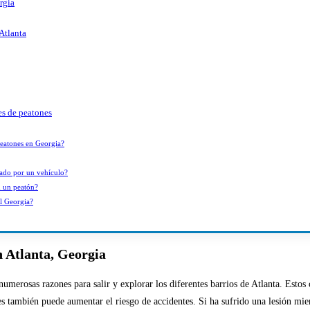
rgia
Atlanta
es de peatones
peatones en Georgia?
lado por un vehículo?
n un peatón?
l Georgia?
n Atlanta, Georgia
umerosas razones para salir y explorar los diferentes barrios de Atlanta. Estos 
es también puede aumentar el riesgo de accidentes. Si ha sufrido una lesión mi