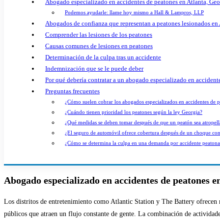
Abogado especializado en accidentes de peatones en Atlanta, Geo
Podemos ayudarle: llame hoy mismo a Hall & Lampros, LLP
Abogados de confianza que representan a peatones lesionados en 
Comprender las lesiones de los peatones
Causas comunes de lesiones en peatones
Determinación de la culpa tras un accidente
Indemnización que se le puede deber
Por qué debería contratar a un abogado especializado en accident
Preguntas frecuentes
¿Cómo suelen cobrar los abogados especializados en accidentes de 
¿Cuándo tienen prioridad los peatones según la ley Georgia?
¿Qué medidas se deben tomar después de que un peatón sea atropel
¿El seguro de automóvil ofrece cobertura después de un choque co
¿Cómo se determina la culpa en una demanda por accidente peatona
Abogado especializado en accidentes de peatones e
Los distritos de entretenimiento como Atlantic Station y The Battery ofrecen n
públicos que atraen un flujo constante de gente. La combinación de actividad