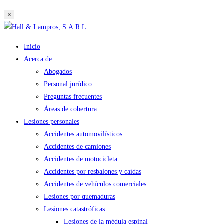
búsqueda
×
de
Saltar
la
al
web
Inicio
contenido
Acerca de
Abogados
Personal jurídico
Preguntas frecuentes
Áreas de cobertura
Lesiones personales
Accidentes automovilísticos
Accidentes de camiones
Accidentes de motocicleta
Accidentes por resbalones y caídas
Accidentes de vehículos comerciales
Lesiones por quemaduras
Lesiones catastróficas
Lesiones de la médula espinal