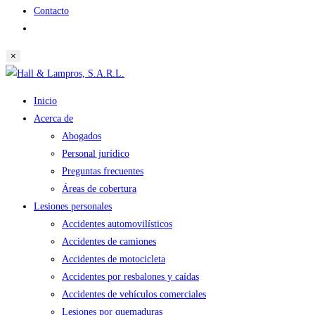
Contacto
Alternar
búsqueda
×
de
Saltar
la
al
web
Inicio
contenido
Acerca de
Abogados
Personal jurídico
Preguntas frecuentes
Áreas de cobertura
Lesiones personales
Accidentes automovilísticos
Accidentes de camiones
Accidentes de motocicleta
Accidentes por resbalones y caídas
Accidentes de vehículos comerciales
Lesiones por quemaduras