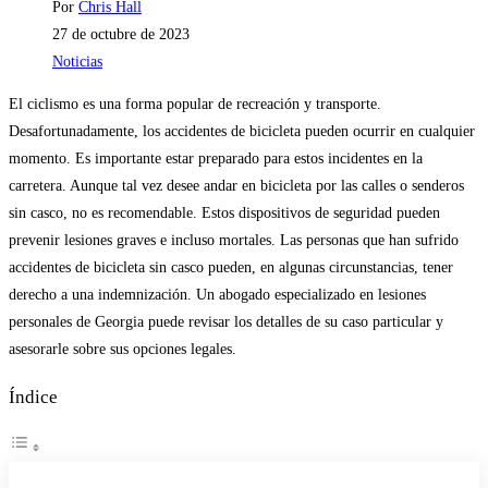
Autor
Por
Chris Hall
de
Publicación
27 de octubre de 2023
la
de
Categoría
Noticias
entrada:
la
de
El ciclismo es una forma popular de recreación y transporte.
entrada:
la
Desafortunadamente, los accidentes de bicicleta pueden ocurrir en cualquier
entrada:
momento. Es importante estar preparado para estos incidentes en la
carretera. Aunque tal vez desee andar en bicicleta por las calles o senderos
sin casco, no es recomendable. Estos dispositivos de seguridad pueden
prevenir lesiones graves e incluso mortales. Las personas que han sufrido
accidentes de bicicleta sin casco pueden, en algunas circunstancias, tener
derecho a una indemnización. Un abogado especializado en lesiones
personales de Georgia puede revisar los detalles de su caso particular y
asesorarle sobre sus opciones legales.
Índice