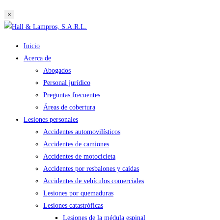
búsqueda
×
de
Saltar
la
al
web
Inicio
contenido
Acerca de
Abogados
Personal jurídico
Preguntas frecuentes
Áreas de cobertura
Lesiones personales
Accidentes automovilísticos
Accidentes de camiones
Accidentes de motocicleta
Accidentes por resbalones y caídas
Accidentes de vehículos comerciales
Lesiones por quemaduras
Lesiones catastróficas
Lesiones de la médula espinal