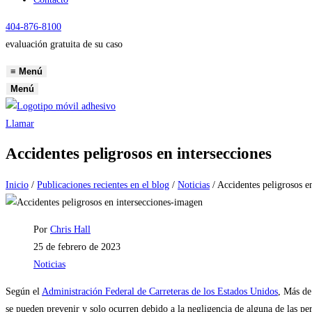
404-876-8100
evaluación gratuita de su caso
≡
Menú
Menú
Llamar
Accidentes peligrosos en intersecciones
Inicio
/
Publicaciones recientes en el blog
/
Noticias
/
Accidentes peligrosos en
Autor
Por
Chris Hall
de
Publicación
25 de febrero de 2023
la
de
Categoría
Noticias
entrada:
la
de
Según el
Administración Federal de Carreteras de los Estados Unidos
, Más de
entrada:
la
se pueden prevenir y solo ocurren debido a la negligencia de alguna de las pe