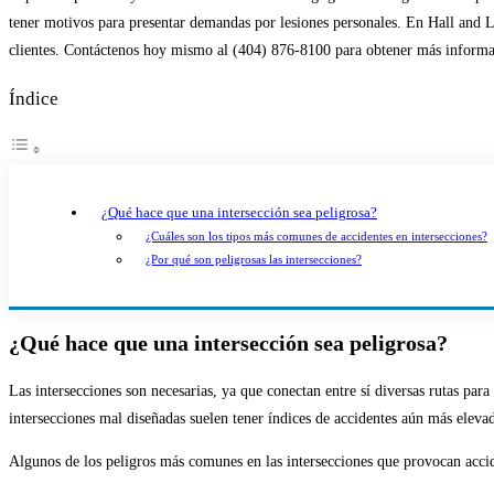
entrada:
tener motivos para presentar demandas por lesiones personales. En Hall and
clientes. Contáctenos hoy mismo al (404) 876-8100 para obtener más informac
Índice
¿Qué hace que una intersección sea peligrosa?
¿Cuáles son los tipos más comunes de accidentes en intersecciones?
¿Por qué son peligrosas las intersecciones?
¿Qué hace que una intersección sea peligrosa?
Las intersecciones son necesarias, ya que conectan entre sí diversas rutas par
intersecciones mal diseñadas suelen tener índices de accidentes aún más eleva
Algunos de los peligros más comunes en las intersecciones que provocan acci