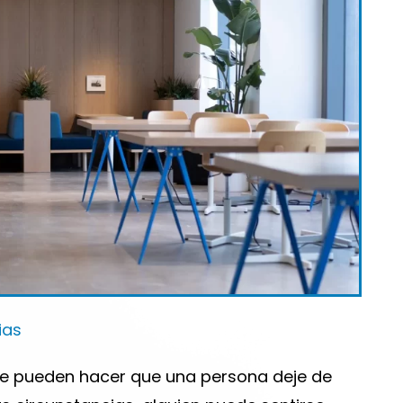
ría
ias
ue pueden hacer que una persona deje de
a: