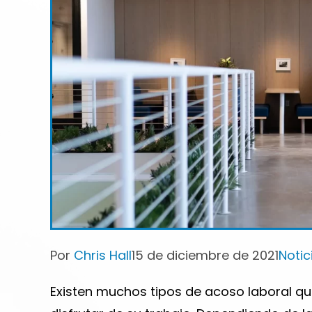
Autor
Publicación
Catego
Por
Chris Hall
15 de diciembre de 2021
Notic
de
de
de
la
la
la
Existen muchos tipos de acoso laboral q
entrada:
entrada:
entrad