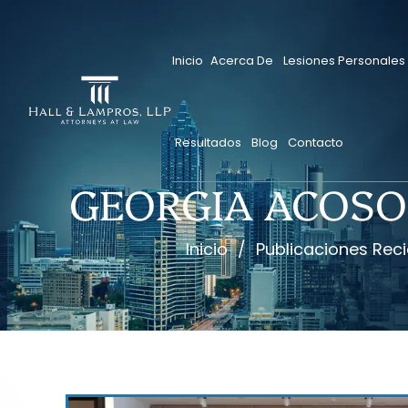
Saltar
al
contenido
Inicio
Acerca De
Lesiones Personales
Resultados
Blog
Contacto
GEORGIA ACOSO
Inicio
/
Publicaciones Reci