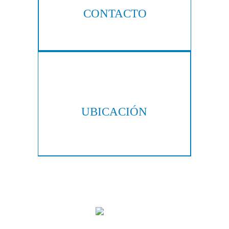
CONTACTO
404-876-8100
UBICACIÓN
300 Galleria Pkwy, Suite 300
Atlanta, GA 30339
Copyright © 2026 Hall & Lampros, LLP. Todos los derechos reservados.
|
|
Descargo de responsabilidad
Mapa del sitio
Política de privacidad
Marketing Digital Por:
Las imágenes se obtienen bajo licencia de Canva y otros proveedores de