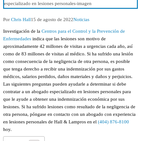
Autor
Publicación
Categoría
Por
Chris Hall
15 de agosto de 2022
Noticias
de
de
de
la
la
la
Investigación de la
Centros para el Control y la Prevención de
entrada:
entrada:
entrada:
Enfermedades
indica que las lesiones son motivo de
aproximadamente 42 millones de visitas a urgencias cada año, así
como de 83 millones de visitas al médico. Si ha sufrido una lesión
como consecuencia de la negligencia de otra persona, es posible
que tenga derecho a recibir una indemnización por sus gastos
médicos, salarios perdidos, daños materiales y daños y perjuicios.
Las siguientes preguntas pueden ayudarle a determinar si debe
contratar a un abogado especializado en lesiones personales para
que le ayude a obtener una indemnización económica por sus
lesiones. Si ha sufrido lesiones como resultado de la negligencia de
otra persona, póngase en contacto con un abogado con experiencia
en lesiones personales de Hall & Lampros en el
(404) 876-8100
hoy.