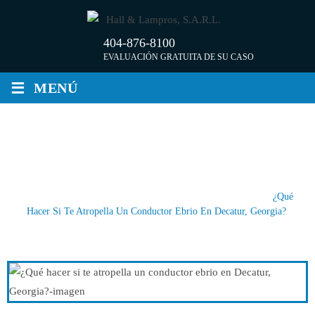
Saltar
al
404-876-8100
contenido
EVALUACIÓN GRATUITA DE SU CASO
≡
MENÚ
¿QUÉ HACER SI TE ATROPELLA UN
CONDUCTOR EBRIO EN DECATUR,
GEORGIA?
Inicio
/
Publicaciones Recientes En El Blog
/
Noticias
/
¿Qué
Hacer Si Te Atropella Un Conductor Ebrio En Decatur, Georgia?