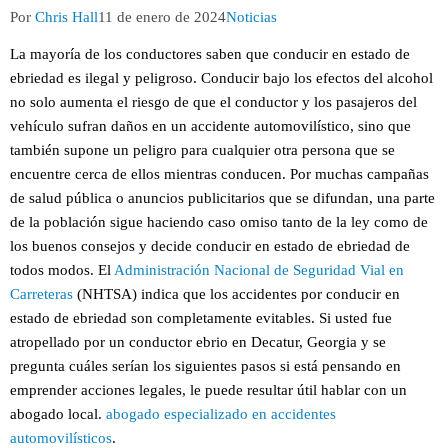
Autor
Publicación
Categoría
Por
Chris Hall
11 de enero de 2024
Noticias
de
de
de
la
la
la
La mayoría de los conductores saben que conducir en estado de
entrada:
entrada:
entrada:
ebriedad es ilegal y peligroso. Conducir bajo los efectos del alcohol
no solo aumenta el riesgo de que el conductor y los pasajeros del
vehículo sufran daños en un accidente automovilístico, sino que
también supone un peligro para cualquier otra persona que se
encuentre cerca de ellos mientras conducen. Por muchas campañas
de salud pública o anuncios publicitarios que se difundan, una parte
de la población sigue haciendo caso omiso tanto de la ley como de
los buenos consejos y decide conducir en estado de ebriedad de
todos modos. El
Administración Nacional de Seguridad Vial en
Carreteras
(NHTSA) indica que los accidentes por conducir en
estado de ebriedad son completamente evitables. Si usted fue
atropellado por un conductor ebrio en Decatur, Georgia y se
pregunta cuáles serían los siguientes pasos si está pensando en
emprender acciones legales, le puede resultar útil hablar con un
abogado local.
abogado especializado en accidentes
automovilísticos
.