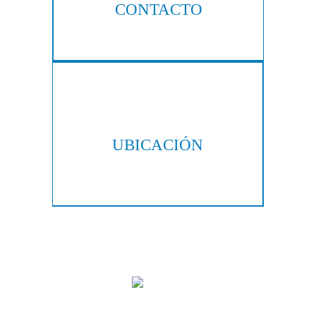
CONTACTO
404-876-8100
UBICACIÓN
300 Galleria Pkwy, Suite 300
Atlanta, GA 30339
Copyright © 2026 Hall & Lampros, LLP. Todos los derechos reservados.
|
|
Descargo de responsabilidad
Mapa del sitio
Política de privacidad
Marketing Digital Por:
Las imágenes se obtienen bajo licencia de Canva y otros proveedores de
imágenes de stock de terceros, con la atribución incluida cuando es