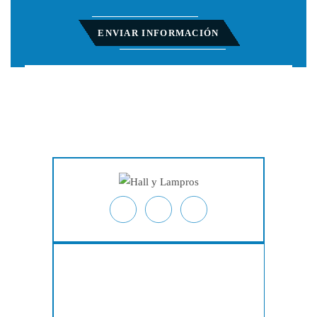
Inicio
Acerca De
Lesiones Personales
Derecho Laboral
Acciones Colectivas
Testimonios
Resultados De Casos
Blog
Ubicaciones
Contacto