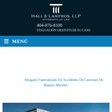
Saltar
al
contenido
404-876-8100
EVALUACIÓN GRATUITA DE SU CASO
≡
MENÚ
ABOGADO ESPECIALIZADO EN
ACCIDENTES DE CAMIONES DE
REPARTO MARIETTA
Inicio
/
Abogado Especializado En Accidentes De Camiones De
Reparto Marietta