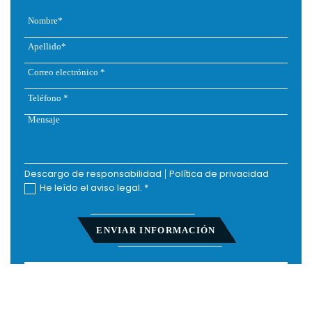
Descargo de responsabilidad
|
Política de privacidad
He leído el aviso legal.
*
Inicio
Acerca De
Lesiones Personales
Derecho Laboral
Acciones Colectivas
Testimonios
Resultados De Casos