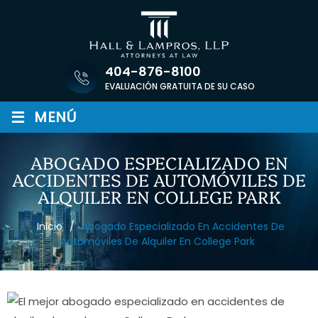
Saltar
al
contenido
404-876-8100
EVALUACIÓN GRATUITA DE SU CASO
≡
MENÚ
ABOGADO ESPECIALIZADO EN
ACCIDENTES DE AUTOMÓVILES DE
ALQUILER EN COLLEGE PARK
Inicio
/
Abogado Especializado En Accidentes De
Automóviles De Alquiler En College Park