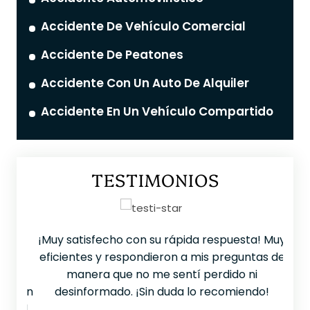
Accidente De Vehículo Comercial
Accidente De Peatones
Accidente Con Un Auto De Alquiler
Accidente En Un Vehículo Compartido
TESTIMONIOS
 que
¡Muy satisfecho con su rápida respuesta! Muy
Ten
ible
eficientes y respondieron a mis preguntas de
LL
 era
manera que no me sentí perdido ni
mu
¡Es un
desinformado. ¡Sin duda lo recomiendo!
p
do el