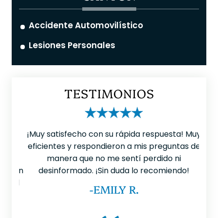
Accidente Automovilístico
Lesiones Personales
TESTIMONIOS
 que
¡Muy satisfecho con su rápida respuesta! Muy
Ten
ible
eficientes y respondieron a mis preguntas de
LL
 era
manera que no me sentí perdido ni
mu
¡Es un
desinformado. ¡Sin duda lo recomiendo!
p
do el
-EMILY R.