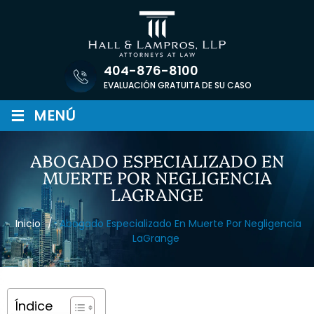
Saltar
al
contenido
404-876-8100
EVALUACIÓN GRATUITA DE SU CASO
≡
MENÚ
ABOGADO ESPECIALIZADO EN
MUERTE POR NEGLIGENCIA
LAGRANGE
Inicio
/
Abogado Especializado En Muerte Por Negligencia
LaGrange
Índice