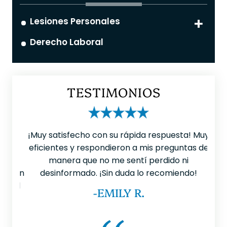
Lesiones Personales
Derecho Laboral
TESTIMONIOS
 que
¡Muy satisfecho con su rápida respuesta! Muy
Ten
ible
eficientes y respondieron a mis preguntas de
LL
 era
manera que no me sentí perdido ni
mu
¡Es un
desinformado. ¡Sin duda lo recomiendo!
p
do el
-EMILY R.