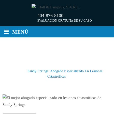
Saltar
al
404-876-8100
contenido
EVALUACIÓN GRATUITA DE SU CASO
≡
MENÚ
SANDY SPRINGS: ABOGADO
ESPECIALIZADO EN LESIONES
CATASTRÓFICAS
Inicio
/
Sandy Springs: Abogado Especializado En Lesiones
Catastróficas