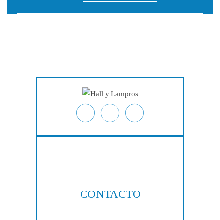
Inicio
Acerca De
Lesiones Personales
Derecho Laboral
Acciones Colectivas
Testimonios
Resultados De Casos
Blog
Ubicaciones
Contacto
CONTACTO
404-876-8100