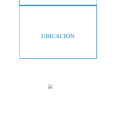
UBICACIÓN
300 Galleria Pkwy, Suite 300
Atlanta, GA 30339
Copyright © 2026 Hall & Lampros, LLP. Todos los derechos reservados.
|
|
Descargo de responsabilidad
Mapa del sitio
Política de privacidad
Marketing Digital Por:
Las imágenes se obtienen bajo licencia de Canva y otros proveedores de
imágenes de stock de terceros, con la atribución incluida cuando es
necesario.