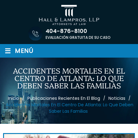
Saltar
al
contenido
404-876-8100
EVALUACIÓN GRATUITA DE SU CASO
≡
MENÚ
ACCIDENTES MORTALES EN EL
CENTRO DE ATLANTA: LO QUE
DEBEN SABER LAS FAMILIAS
Inicio
/
Publicaciones Recientes En El Blog
/
Noticias
/
Accidentes Mortales En El Centro De Atlanta: Lo Que Deben
Saber Las Familias