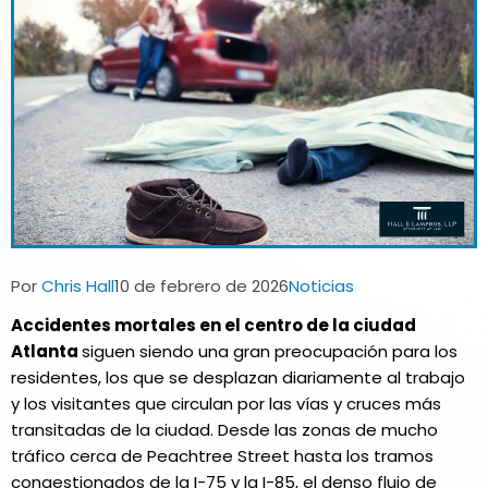
Autor
Publicación
Categoría
Por
Chris Hall
10 de febrero de 2026
Noticias
de
de
de
la
la
la
Accidentes mortales en el centro de la ciudad
entrada:
entrada:
entrada:
Atlanta
siguen siendo una gran preocupación para los
residentes, los que se desplazan diariamente al trabajo
y los visitantes que circulan por las vías y cruces más
transitadas de la ciudad. Desde las zonas de mucho
tráfico cerca de Peachtree Street hasta los tramos
congestionados de la I-75 y la I-85, el denso flujo de