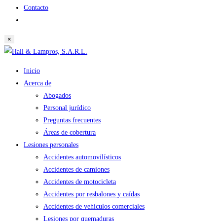
Contacto
Alternar
búsqueda
×
de
Saltar
la
al
web
Inicio
contenido
Acerca de
Abogados
Personal jurídico
Preguntas frecuentes
Áreas de cobertura
Lesiones personales
Accidentes automovilísticos
Accidentes de camiones
Accidentes de motocicleta
Accidentes por resbalones y caídas
Accidentes de vehículos comerciales
Lesiones por quemaduras