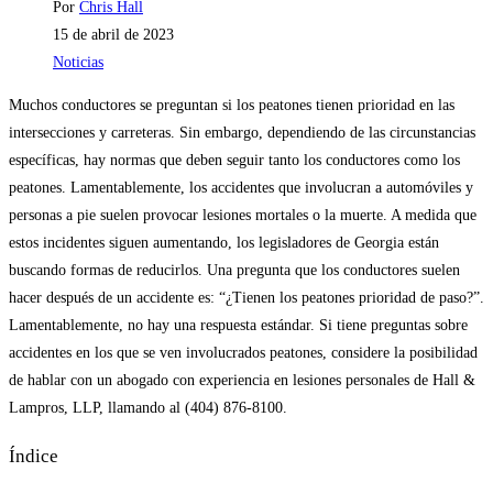
Autor
Por
Chris Hall
de
Publicación
15 de abril de 2023
la
de
Categoría
Noticias
entrada:
la
de
Muchos conductores se preguntan si los peatones tienen prioridad en las
entrada:
la
intersecciones y carreteras. Sin embargo, dependiendo de las circunstancias
entrada:
específicas, hay normas que deben seguir tanto los conductores como los
peatones. Lamentablemente, los accidentes que involucran a automóviles y
personas a pie suelen provocar lesiones mortales o la muerte. A medida que
estos incidentes siguen aumentando, los legisladores de Georgia están
buscando formas de reducirlos. Una pregunta que los conductores suelen
hacer después de un accidente es: “¿Tienen los peatones prioridad de paso?”.
Lamentablemente, no hay una respuesta estándar. Si tiene preguntas sobre
accidentes en los que se ven involucrados peatones, considere la posibilidad
de hablar con un abogado con experiencia en lesiones personales de Hall &
Lampros, LLP, llamando al (404) 876-8100.
Índice