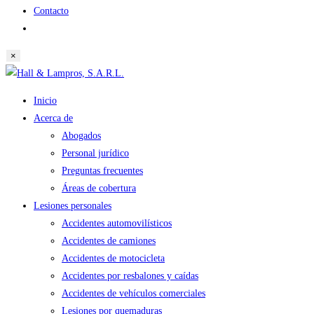
Contacto
Alternar
búsqueda
×
de
Saltar
la
al
web
Inicio
contenido
Acerca de
Abogados
Personal jurídico
Preguntas frecuentes
Áreas de cobertura
Lesiones personales
Accidentes automovilísticos
Accidentes de camiones
Accidentes de motocicleta
Accidentes por resbalones y caídas
Accidentes de vehículos comerciales
Lesiones por quemaduras