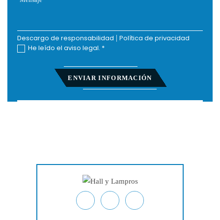
Descargo de responsabilidad
|
Política de privacidad
He leído el aviso legal.
*
Inicio
Acerca De
Lesiones Personales
Derecho Laboral
Acciones Colectivas
Testimonios
Resultados De Casos
Blog
Ubicaciones
Contacto