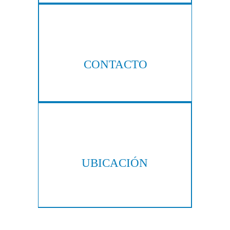
CONTACTO
404-876-8100
UBICACIÓN
300 Galleria Pkwy, Suite 300
Atlanta, GA 30339