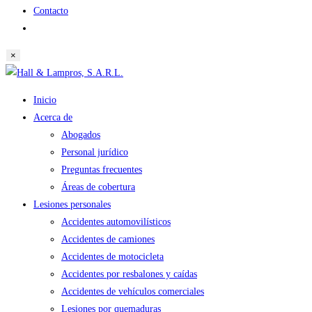
Contacto
Alternar
búsqueda
×
de
Saltar
la
al
web
Inicio
contenido
Acerca de
Abogados
Personal jurídico
Preguntas frecuentes
Áreas de cobertura
Lesiones personales
Accidentes automovilísticos
Accidentes de camiones
Accidentes de motocicleta
Accidentes por resbalones y caídas
Accidentes de vehículos comerciales
Lesiones por quemaduras