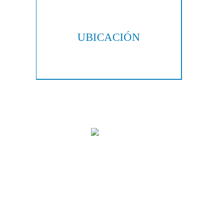
UBICACIÓN
300 Galleria Pkwy, Suite 300
Atlanta, GA 30339
Copyright © 2026 Hall & Lampros, LLP. Todos los derechos reservados.
|
|
Descargo de responsabilidad
Mapa del sitio
Política de privacidad
Marketing Digital Por:
Las imágenes se obtienen bajo licencia de Canva y otros proveedores de
imágenes de stock de terceros, con la atribución incluida cuando es
necesario.