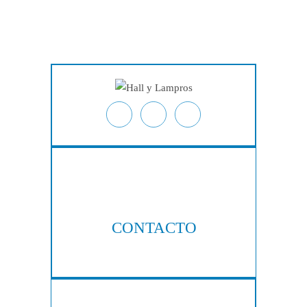
Inicio
Acerca De
Lesiones Personales
Derecho Laboral
Acciones Colectivas
Testimonios
Resultados De Casos
Blog
Ubicaciones
Contacto
CONTACTO
404-876-8100