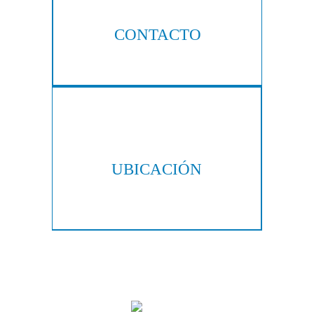
CONTACTO
404-876-8100
UBICACIÓN
300 Galleria Pkwy, Suite 300
Atlanta, GA 30339
Copyright © 2026 Hall & Lampros, LLP. Todos los derechos reservados.
|
|
Descargo de responsabilidad
Mapa del sitio
Política de privacidad
Marketing Digital Por: