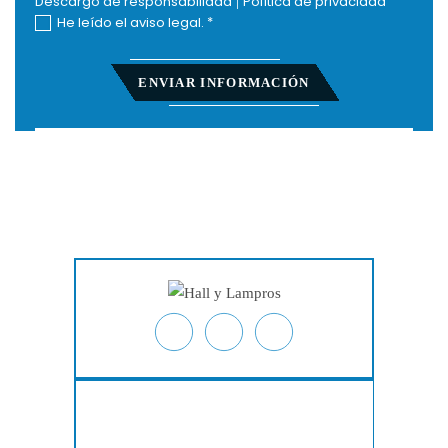
Descargo de responsabilidad
|
Política de privacidad
He leído el aviso legal.
*
Inicio
Acerca De
Lesiones Personales
Derecho Laboral
Acciones Colectivas
Testimonios
Resultados De Casos
Blog
Ubicaciones
Contacto