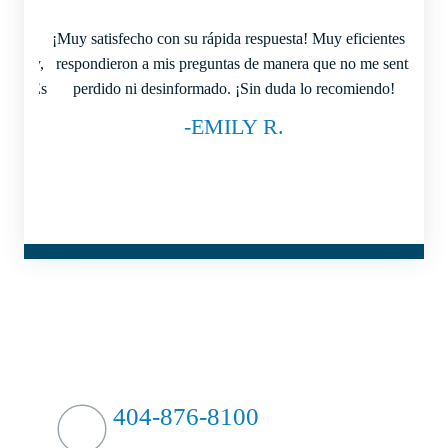
ondía
¡Muy satisfecho con su rápida respuesta! Muy eficientes y
T
taba y,
respondieron a mis preguntas de manera que no me sentí
acu
tos. ¡Es
perdido ni desinformado. ¡Sin duda lo recomiendo!
m
undo!
-EMILY R.
¿GOLPEAR FUERTE?
CONTRAATACAMOS
404-876-8100
EVALUACIÓN GRATUITA DE SU CASO