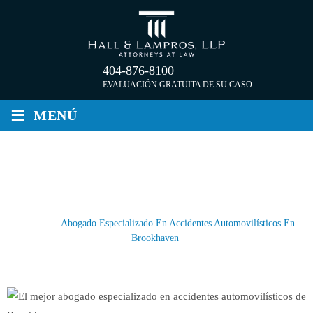
Saltar
al
contenido
404-876-8100
EVALUACIÓN GRATUITA DE SU CASO
≡
MENÚ
ABOGADO ESPECIALIZADO EN
ACCIDENTES AUTOMOVILÍSTICOS
EN BROOKHAVEN
Inicio
/
Abogado Especializado En Accidentes Automovilísticos En
Brookhaven